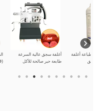
 ذات
حبر صالح للأكل لطباعة أغلفة
أغلفة سجق عالية
عريض)
النقانق (Inkcare®)
طابعة حبر صالحة 