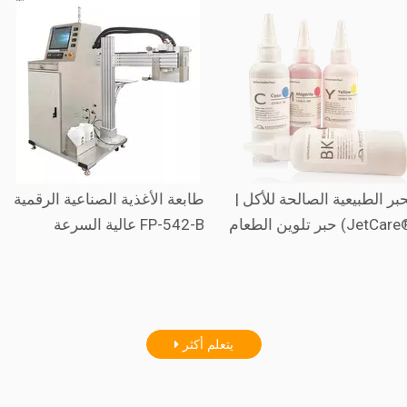
 السرعة
الحبر الطبيعية الصالحة للأكل |
طابعة الأغذية 
للأكل
حبر تلوين الطعام (JetCare®)
عالية السرعة FP-542-B
يتعلم أكثر