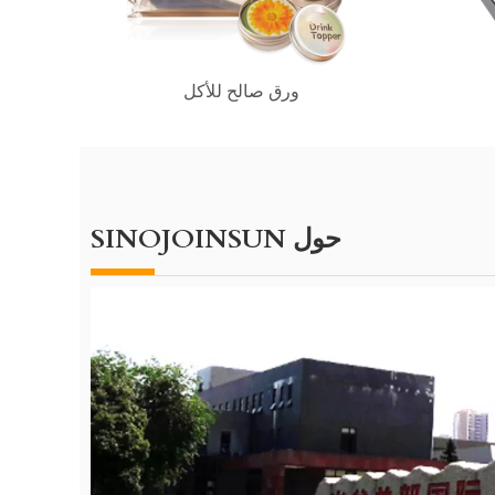
ورق صالح للأكل
حول SINOJOINSUN