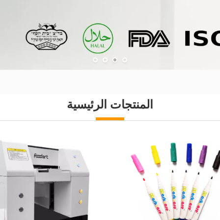
ي معرض دبي
ا!
انتون!
ئية؟
المنتجات الرئيسية
حة للأكل؟
طباعة أفضل للأغذية بسهولة.
د الغذائية؟
ا!
لمخبزك؟
تخدام أوراق نقل الشوكولاتة!