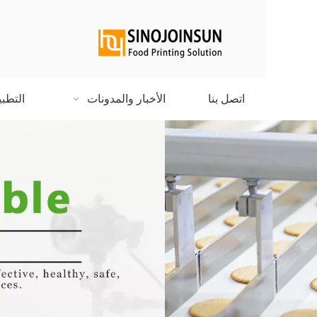
2024-04-25
طابعة الشوكولاتة طباعة الشوكولات
اتصل بنا
الأخبار والمدونات
التطب
2025-01-24
سنة جديدة سعيدة لك!
2025-01-17
كيف يعمل الحبر الصالح للأكل في 
2024-12-25
سينوجوينسون تتمنى لكم عيد ميلا
2024-12-16
تم عقد المعرض بنجاح في شنتشن
2024-11-29
أرحب بكم ترحيبا حارا لزيارة جناح ش
2024-05-20
دعوة لحضور الدورة السادسة والعشرين لمخبز ا
2024-11-04
طابعات الطعام لدينا تتلقى الكثير