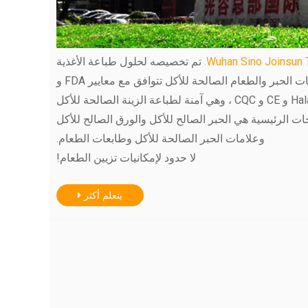
Wuhan Sino Joinsun T
تم تخصيصه لحلول طباعة الأغذية
والأدوية لأكثر من 15 عامًا.طابعات الحبر والطعام الصالحة للأكل تتوافق مع معايير FDA و
FSSC22000 و Kosher و Halal و CE و CQC ، وهي آمنة لطباعة الزينة الصالحة للأكل
ت الرئيسية هي الحبر الصالح للأكل والورق الصالح للأكل
وعلامات الحبر الصالحة للأكل وطابعات الطعام.
لا حدود لإمكانيات تزيين الطعام!
يتعلم أكثر