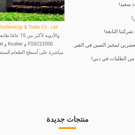
د سعيد!
!
echnology & Trade Co.، Ltd.
ركتنا التابعة!
لصين في الفترة من 21 إلى 24 مايو 2024
مباشرة على أسطح الطعام.المنتجا
 من الطلبات في دبي!
ي معرض دبي
ا!
منتجات جديدة