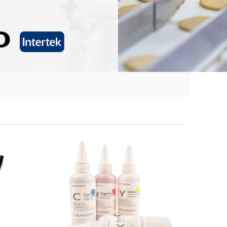
2024-10-22
حلول طباعة الأغذية المبتكرة ف
2024-10-14
أرحب بكم ترحيبا حارا لزيارة موقعن
2024-09-25
أرحب بكم ترحيبا حارا في معرض ك
2024-09-18
ماذا تعرف عن طباعة المواد الغذا
2024-09-02
كم مرة يجب تنظيف الطابعة الصال
2024-08-26
بعض النصائح لمساعدتك على تحقيق 
2024-08-13
ماذا نحتاج أثناء الطباعة على الموا
2024-08-06
أرحب بكم ترحيبا حارا لزيارة جناحن
2024-07-22
كيف تختارين طبقة تزيين ممتازة 
2024-07-16
ارفع مستوى إبداعاتك في الطهي باس