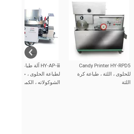
الصناعية الرقمية
Candy Printer HY-RPD5
آ
للحلوى ، اللثة ، طباعة كرة
لطباعة الح
اللثة
الشوكولاته