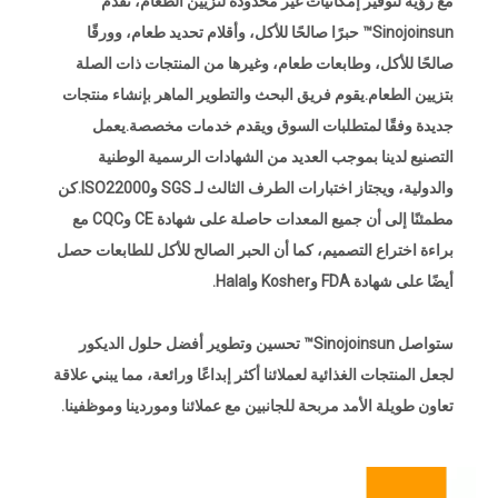
مع رؤية لتوفير إمكانيات غير محدودة لتزيين الطعام، تقدم
Sinojoinsun™ حبرًا صالحًا للأكل، وأقلام تحديد طعام، وورقًا
صالحًا للأكل، وطابعات طعام، وغيرها من المنتجات ذات الصلة
بتزيين الطعام.يقوم فريق البحث والتطوير الماهر بإنشاء منتجات
جديدة وفقًا لمتطلبات السوق ويقدم خدمات مخصصة.يعمل
التصنيع لدينا بموجب العديد من الشهادات الرسمية الوطنية
والدولية، ويجتاز اختبارات الطرف الثالث لـ SGS وISO22000.كن
مطمئنًا إلى أن جميع المعدات حاصلة على شهادة CE وCQC مع
براءة اختراع التصميم، كما أن الحبر الصالح للأكل للطابعات حصل
أيضًا على شهادة FDA وKosher وHalal.
ستواصل Sinojoinsun™ تحسين وتطوير أفضل حلول الديكور
لجعل المنتجات الغذائية لعملائنا أكثر إبداعًا ورائعة، مما يبني علاقة
تعاون طويلة الأمد مربحة للجانبين مع عملائنا وموردينا وموظفينا.