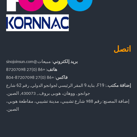
اتصل
بريد إلكتروني
:
مبيعات
@sinojoinsun.com
هاتف
: +86 (0)27 87207098
فاكس
: +86
(0)27
87207098-804
F19، بناية.9 المقر الرئيسي لجوانجو الدولي
,
رقم 62 شارع
إضافة مكتب.
:
جوانجو.
, ووهان، هوبى بروف.
, 430073, الصين.
إضافة المصنع: رقم 988 شارع تشيبي، مدينة تشيبي، مقاطعة هوبي،
الصين.