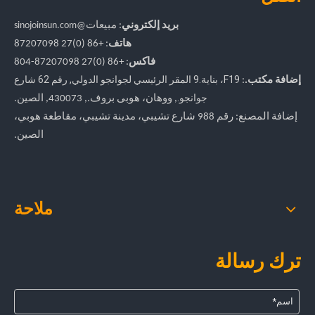
بريد إلكتروني
:
مبيعات
@sinojoinsun.com
هاتف
: +86 (0)27 87207098
فاكس
: +86
(0)27
87207098-804
F19، بناية.9 المقر الرئيسي لجوانجو الدولي
,
رقم 62 شارع
إضافة مكتب.
:
جوانجو.
, ووهان، هوبى بروف.
, 430073, الصين.
إضافة المصنع: رقم 988 شارع تشيبي، مدينة تشيبي، مقاطعة هوبي،
الصين.
ملاحة
ترك رسالة