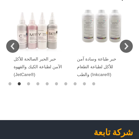
علامات MarkCare®
الصالحة للأكل لخبز الديكور
الغذائي
حبر طباعة وسادة آمن
للأكل لطباعة الطعام
والطب (Inkcare®)
شركة تابعة