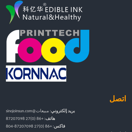
اتصل
بريد إلكتروني
:
مبيعات
@sinojoinsun.com
هاتف
: +86 (0)27 87207098
فاكس
: +86
(0)27
87207098-804