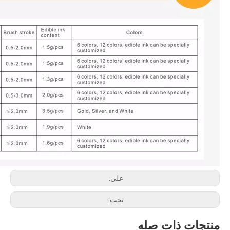
على:
تحت:
منتجات ذات صله